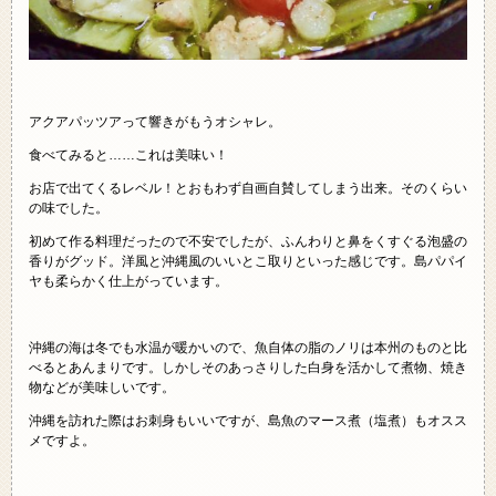
アクアパッツアって響きがもうオシャレ。
食べてみると……これは美味い！
お店で出てくるレベル！とおもわず自画自賛してしまう出来。そのくらい
の味でした。
初めて作る料理だったので不安でしたが、ふんわりと鼻をくすぐる泡盛の
香りがグッド。洋風と沖縄風のいいとこ取りといった感じです。島パパイ
ヤも柔らかく仕上がっています。
沖縄の海は冬でも水温が暖かいので、魚自体の脂のノリは本州のものと比
べるとあんまりです。しかしそのあっさりした白身を活かして煮物、焼き
物などが美味しいです。
沖縄を訪れた際はお刺身もいいですが、島魚のマース煮（塩煮）もオスス
メですよ。