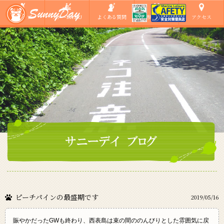
ショップ
ツアーMENU
よくある質問
ご参加の方へ
アクセス
ピーチパインの最盛期です
2019/05/16
賑やかだったGWも終わり、西表島は束の間ののんびりとした雰囲気に戻