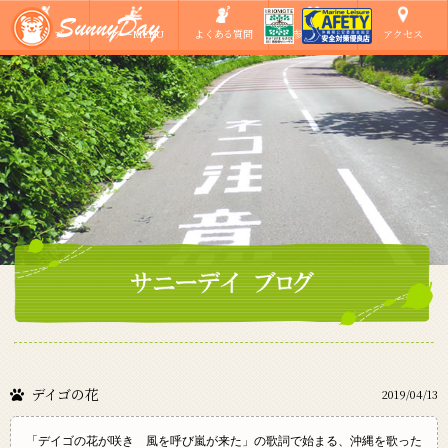
ショップ
ツアーMENU
よくある質問
ご参加の方へ
アクセス
デイゴの花
2019/04/13
「デイゴの花が咲き 風を呼び嵐が来た」の歌詞で始まる、沖縄を歌った