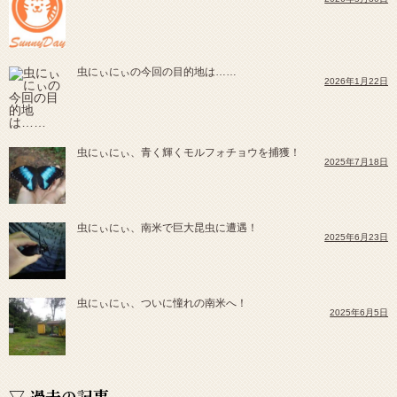
虫にぃにぃの今回の目的地は……
2026年1月22日
虫にぃにぃ、青く輝くモルフォチョウを捕獲！
2025年7月18日
虫にぃにぃ、南米で巨大昆虫に遭遇！
2025年6月23日
虫にぃにぃ、ついに憧れの南米へ！
2025年6月5日
▽ 過去の記事