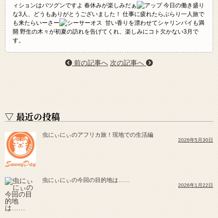
ィションはバツグンですよ 春休みが楽しみだぁ
今日の働き盛り
な3人、どうもありがとうございました！ 仕事に疲れたらぶらり一人旅で
も来たらいーさー
甘い香りを漂わせてシャリンバイも満
開 野生の木々が初夏の訪れを告げてくれ、楽しみにコト欠かない3月で
す。
前の記事へ
次の記事へ
▽ 最近の投稿
虫にぃにぃのアフリカ旅！現地での生活編
2026年5月30日
虫にぃにぃの今回の目的地は……
2026年1月22日