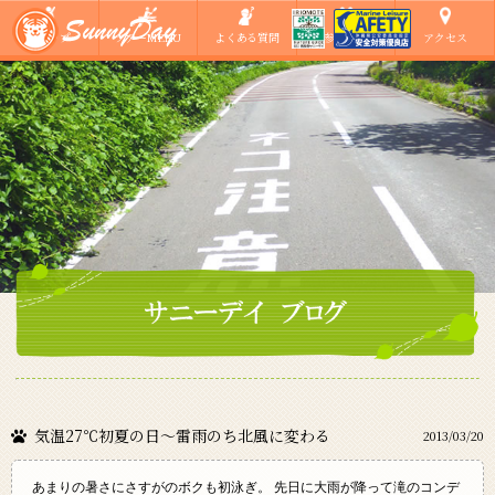
ショップ
ツアーMENU
よくある質問
ご参加の方へ
アクセス
気温27℃初夏の日～雷雨のち北風に変わる
2013/03/20
あまりの暑さにさすがのボクも初泳ぎ。 先日に大雨が降って滝のコンデ