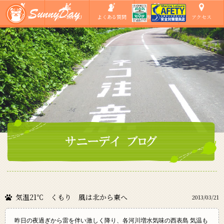
ショップ
ツアーMENU
よくある質問
ご参加の方へ
アクセス
気温21℃ くもり 風は北から東へ
2013/03/21
昨日の夜過ぎから雷を伴い激しく降り、各河川増水気味の西表島 気温も