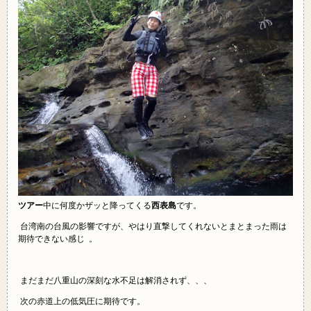
ツアー
中に何度かザッと降ってくる
西表島
です。
台湾南の台風の影響ですが、やはり直撃してくれないとまとまった雨は
期待できない感じ 。
まだまだ八重山の深刻な水不足は解消されず、、、
次の赤道上の低気圧に期待です。