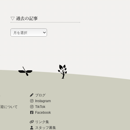
▽ 過去の記事
▽
過
去
の
記
事
へ
ブログ
Instagram
送迎について
TikTok
Facebook
リンク集
スタッフ募集