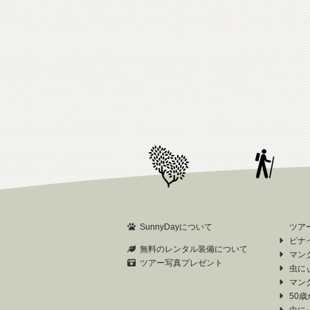
SunnyDayについて
ツア
ピナ
無料のレンタル装備について
マン
ツアー写真プレゼント
虫に
マン
50