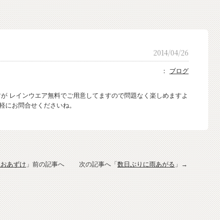
2014/04/26
：
ブログ
が レインウエア無料でご用意してますので問題なく楽しめますよ
軽にお問合せくださいね。
はおあずけ
」前の記事へ 次の記事へ「
数日ぶりに雨あがる
」→