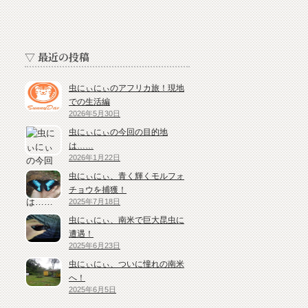
▽ 最近の投稿
虫にぃにぃのアフリカ旅！現地
での生活編
2026年5月30日
虫にぃにぃの今回の目的地
は……
2026年1月22日
虫にぃにぃ、青く輝くモルフォ
チョウを捕獲！
2025年7月18日
虫にぃにぃ、南米で巨大昆虫に
遭遇！
2025年6月23日
虫にぃにぃ、ついに憧れの南米
へ！
2025年6月5日