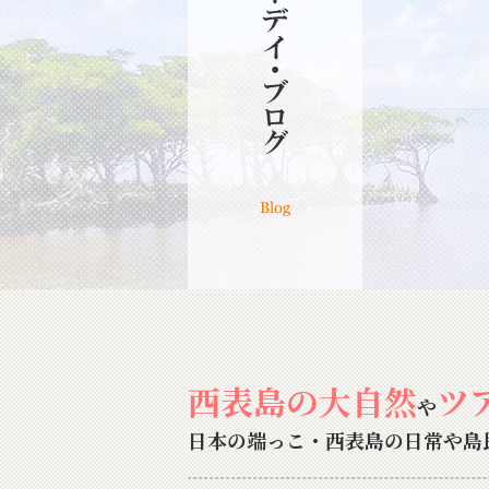
西表島の大自然
ツ
や
日本の端っこ・西表島の日常や島