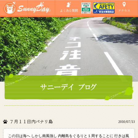
ショップ
ツアーMENU
よくある質問
ご参加の方へ
アクセス
７月１１日内パナリ島
2010/07/13
この日は海へ しかし南風強し 内離島をぐるりと１周することに 行きは風