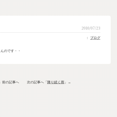
2010/07/23
：
ブログ
らんのです・・
」前の記事へ 次の記事へ「
降り続く雨
」→