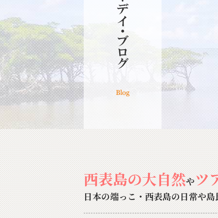
西表島の大自然
ツ
や
日本の端っこ・西表島の日常や島