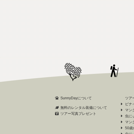
SunnyDayについて
ツア
ピナ
無料のレンタル装備について
マン
ツアー写真プレゼント
虫に
マン
50