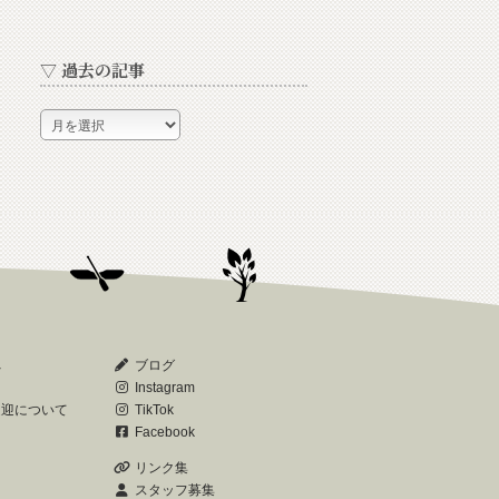
▽ 過去の記事
▽
過
去
の
記
事
へ
ブログ
Instagram
送迎について
TikTok
Facebook
リンク集
スタッフ募集