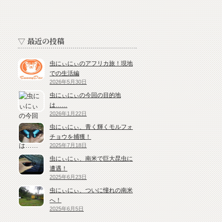
▽ 最近の投稿
虫にぃにぃのアフリカ旅！現地
での生活編
2026年5月30日
虫にぃにぃの今回の目的地
は……
2026年1月22日
虫にぃにぃ、青く輝くモルフォ
チョウを捕獲！
2025年7月18日
虫にぃにぃ、南米で巨大昆虫に
遭遇！
2025年6月23日
虫にぃにぃ、ついに憧れの南米
へ！
2025年6月5日