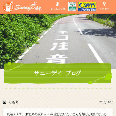
ショップ
ツアーMENU
よくある質問
ご参加の方へ
アクセス
くもり
2010/11/06
気温２４℃、東北東の風６～８ｍ 空はだいたいこんな感じが続いている