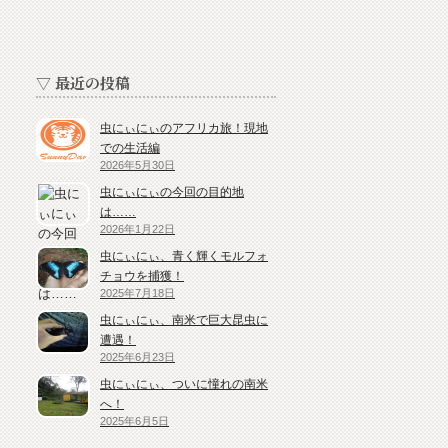
▽ 最近の投稿
虫にぃにぃのアフリカ旅！現地
での生活編
2026年5月30日
虫にぃにぃの今回の目的地
は……
2026年1月22日
虫にぃにぃ、青く輝くモルフォ
チョウを捕獲！
2025年7月18日
虫にぃにぃ、南米で巨大昆虫に
遭遇！
2025年6月23日
虫にぃにぃ、ついに憧れの南米
へ！
2025年6月5日