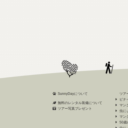
SunnyDayについて
ツア
ピナ
無料のレンタル装備について
マン
ツアー写真プレゼント
虫に
マン
50