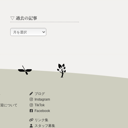
▽ 過去の記事
▽
過
去
の
記
事
へ
ブログ
Instagram
送迎について
TikTok
Facebook
リンク集
スタッフ募集