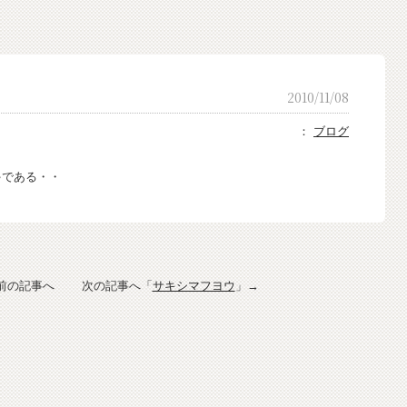
2010/11/08
：
ブログ
ゃである・・
前の記事へ 次の記事へ「
サキシマフヨウ
」→