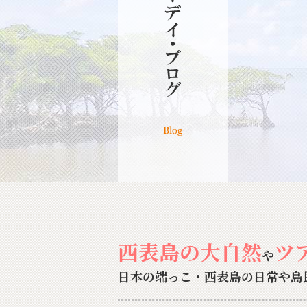
西表島の大自然
ツ
や
日本の端っこ・西表島の日常や島