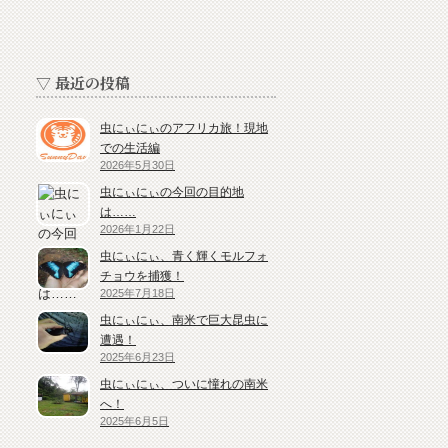
▽ 最近の投稿
虫にぃにぃのアフリカ旅！現地
での生活編
2026年5月30日
虫にぃにぃの今回の目的地
は……
2026年1月22日
虫にぃにぃ、青く輝くモルフォ
チョウを捕獲！
2025年7月18日
虫にぃにぃ、南米で巨大昆虫に
遭遇！
2025年6月23日
虫にぃにぃ、ついに憧れの南米
へ！
2025年6月5日