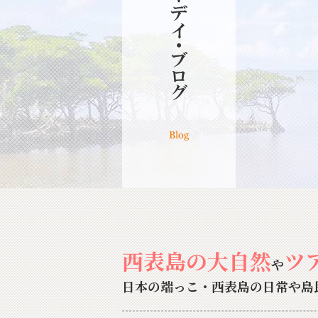
西表島の大自然
ツ
や
日本の端っこ・西表島の日常や島