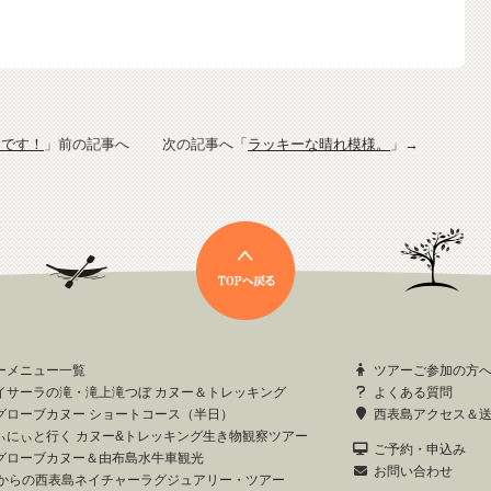
ンです！
」前の記事へ 次の記事へ「
ラッキーな晴れ模様。
」→
ーメニュー一覧
ツアーご参加の方
イサーラの滝・滝上滝つぼ カヌー＆トレッキング
よくある質問
グローブカヌー ショートコース（半日）
西表島アクセス＆
ぃにぃと行く カヌー&トレッキング生き物観察ツアー
ご予約・申込み
グローブカヌー＆由布島水牛車観光
お問い合わせ
歳からの西表島ネイチャーラグジュアリー・ツアー