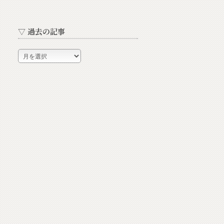
▽ 過去の記事
▽
過
去
の
記
事