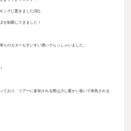
ングに驚きました(笑)。
ぼを制覇してきました！
帰りのカヌーもすいすい漕いでらっしゃいました。
！
っており、ツアーに参加される際は少し暖かい装いで来島される