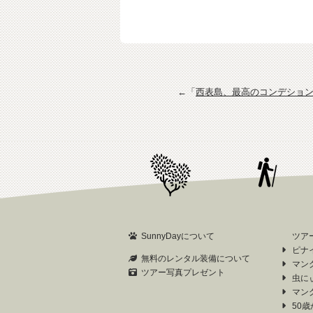
←「
西表島、最高のコンデショ
SunnyDayについて
ツア
ピナ
無料のレンタル装備について
マン
ツアー写真プレゼント
虫に
マン
50