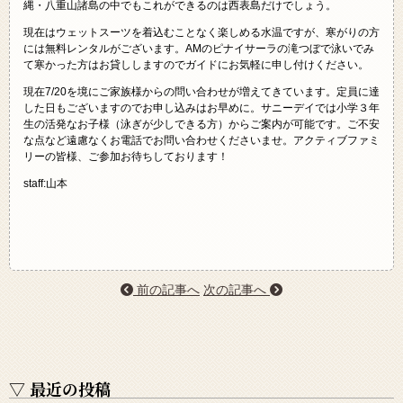
縄・八重山諸島の中でもこれができるのは西表島だけでしょう。
現在はウェットスーツを着込むことなく楽しめる水温ですが、寒がりの方
には無料レンタルがございます。AMのピナイサーラの滝つぼで泳いでみ
て寒かった方はお貸ししますのでガイドにお気軽に申し付けください。
現在7/20を境にご家族様からの問い合わせが増えてきています。定員に達
した日もございますのでお申し込みはお早めに。サニーデイでは小学３年
生の活発なお子様（泳ぎが少しできる方）からご案内が可能です。ご不安
な点など遠慮なくお電話でお問い合わせくださいませ。アクティブファミ
リーの皆様、ご参加お待ちしております！
staff:山本
前の記事へ
次の記事へ
▽ 最近の投稿