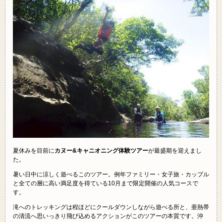
夏休みを目前に
カヌー&キャニオニング体験ツアー
が最盛期を迎えまし
た。
暑い日中に涼しく遊べるこのツアー。例年ファミリー・女子旅・カップル
と全ての層に高い満足度を得ている10月まで限定開催の人気コースで
す。
滝へのトレッキングは程ほどにクールダウンしながら遊べる所と、亜熱帯
の清流へ思いっきり飛び込めるアクションがこのツアーの本質です。沖