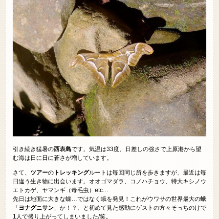
引き続き猛暑の
西表島
です。気温は33度、日差しの強さで上原港から望
む海は日に日に蒼さが増しています。
さて、
ツアー
の
トレッキング
ルートは毎回同じ所を歩きますが、最近は毎
日違う生き物に出会います。オオゴマダラ、コノハチョウ、特大キシノウ
エトカゲ、ヤマンギ（毒毛虫）etc…
先日は地面に大きな蝶…ではなく蛾を発見！これがウワサの世界最大の蛾
「
ヨナグニサン
」か！？、と初めて見た感動にゲストの方々そっちのけで
1人で盛り上がってしまいました/笑。