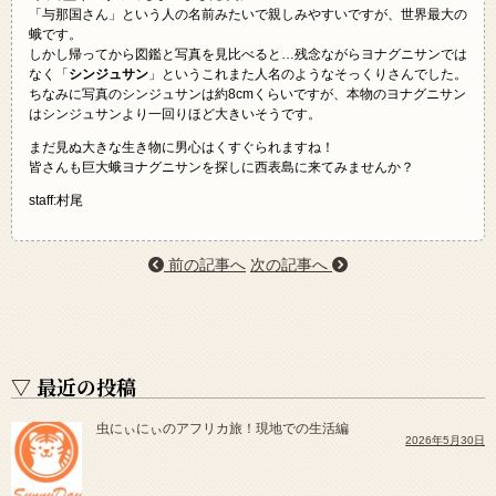
「与那国さん」という人の名前みたいで親しみやすいですが、世界最大の
蛾です。
しかし帰ってから図鑑と写真を見比べると…残念ながらヨナグニサンでは
なく「
シンジュサン
」というこれまた人名のようなそっくりさんでした。
ちなみに写真のシンジュサンは約8cmくらいですが、本物のヨナグニサン
はシンジュサンより一回りほど大きいそうです。
まだ見ぬ大きな生き物に男心はくすぐられますね！
皆さんも巨大蛾ヨナグニサンを探しに西表島に来てみませんか？
staff:村尾
前の記事へ
次の記事へ
▽ 最近の投稿
虫にぃにぃのアフリカ旅！現地での生活編
2026年5月30日