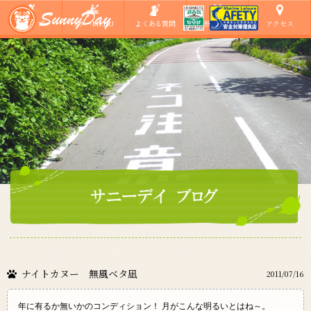
ショップ
ツアーMENU
よくある質問
ご参加の方へ
アクセス
ナイトカヌー 無風ベタ凪
2011/07/16
年に有るか無いかのコンディション！ 月がこんな明るいとはね～。