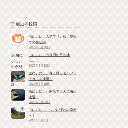
▽ 最近の投稿
虫にぃにぃのアフリカ旅！現地
での生活編
2026年5月30日
虫にぃにぃの今回の目的地
は……
2026年1月22日
虫にぃにぃ、青く輝くモルフォ
チョウを捕獲！
2025年7月18日
虫にぃにぃ、南米で巨大昆虫に
遭遇！
2025年6月23日
虫にぃにぃ、ついに憧れの南米
へ！
2025年6月5日