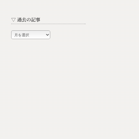
▽ 過去の記事
▽
過
去
の
記
事