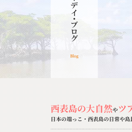
西表島の大自然
ツ
や
日本の端っこ・西表島の日常や島