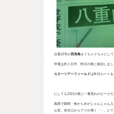
台風15号が
西表島
をぐちゃぐちゃにして
停電は約１日半、昨日の夜に復旧しまし
カヌーツアーフィールド
は昨日ルートを
にしても23日の夜に一番荒れのピーク
風雨で隙間・角から水がじゃんじゃん入
な音。排水口からアリが沸く・・。とて