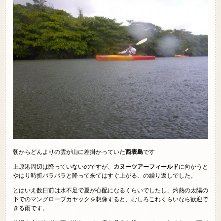
朝からどんよりの雲が山に差掛かっていた
西表島
です
上原港周辺は降っていないのですが、
カヌーツアーフィールド
に向かうと
やはり時折バラバラと降って来てはすぐ上がる、の繰り返しでした。
とはいえ数日前は水不足で夏が心配になるくらいでしたし、灼熱の太陽の
下でのマングローブカヤックを想像すると、むしろこれくらいなら歓迎で
きる雨です。