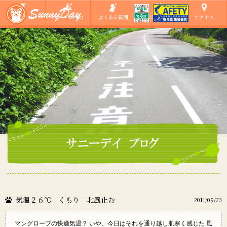
ショップ
ツアーMENU
よくある質問
ご参加の方へ
アクセス
気温２６℃ くもり 北風止む
2011/09/23
マングローブの快適気温？ いや、今日はそれを通り越し肌寒く感じた 風