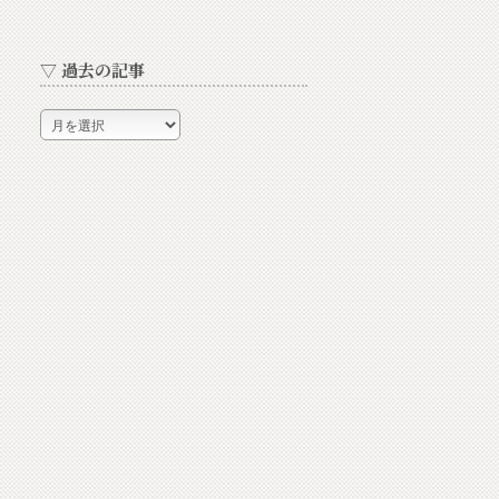
▽ 過去の記事
▽
過
去
の
記
事