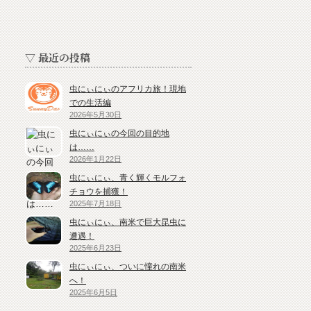
▽ 最近の投稿
虫にぃにぃのアフリカ旅！現地
での生活編
2026年5月30日
虫にぃにぃの今回の目的地
は……
2026年1月22日
虫にぃにぃ、青く輝くモルフォ
チョウを捕獲！
2025年7月18日
虫にぃにぃ、南米で巨大昆虫に
遭遇！
2025年6月23日
虫にぃにぃ、ついに憧れの南米
へ！
2025年6月5日