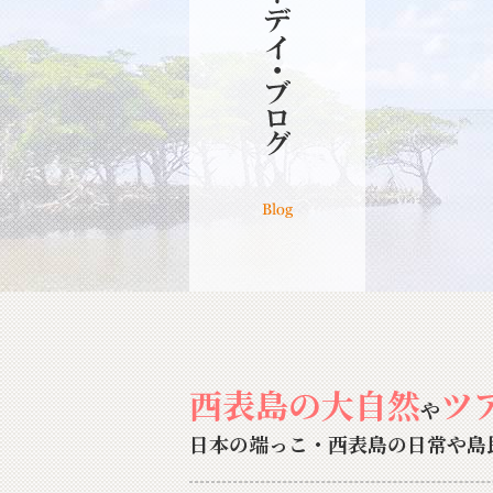
西表島の大自然
ツ
や
日本の端っこ・西表島の日常や島