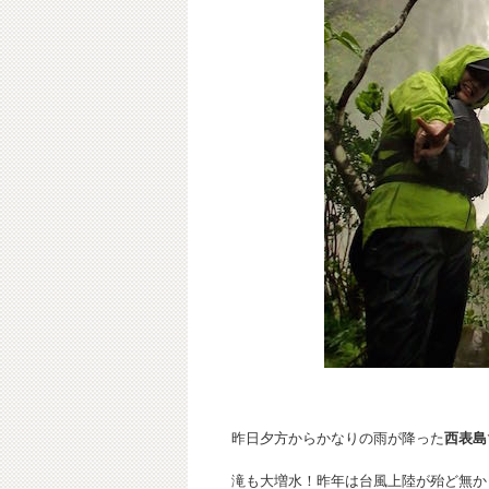
昨日夕方からかなりの雨が降った
西表島
滝も大増水！昨年は台風上陸が殆ど無か