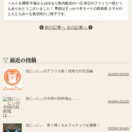
ールドを満喫 午後からはゆるり島内観光の一日 本日のファミリー様どう
もありがとうございました！ 季節はすっかり冬モードの西表島 さすがの
とんとんみーも低活性のご様子です。
前の記事へ
次の記事へ
▽ 最近の投稿
虫にぃにぃのアフリカ旅！現地での生活編
2026年5月30日
虫にぃにぃの今回の目的地は……
2026年1月22日
虫にぃにぃ、青く輝くモルフォチョウを捕獲！
2025年7月18日