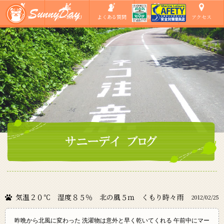
ショップ
ツアーMENU
よくある質問
ご参加の方へ
アクセス
気温２０℃ 湿度８５％ 北の風５ｍ くもり時々雨
2012/02/25
昨晩から北風に変わった 洗濯物は意外と早く乾いてくれる 午前中にマー