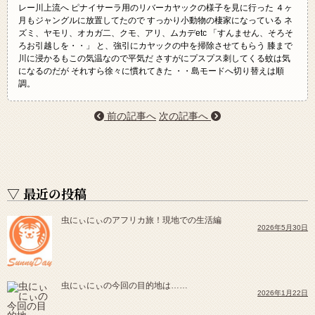
レー川上流へ ピナイサーラ用のリバーカヤックの様子を見に行った ４ヶ
月もジャングルに放置してたので すっかり小動物の棲家になっている ネ
ズミ、ヤモリ、オカガ二、クモ、アリ、ムカデetc 「すんません、そろそ
ろお引越しを・・」 と、強引にカヤックの中を掃除させてもらう 膝まで
川に浸かるもこの気温なので平気だ さすがにプスプス刺してくる蚊は気
になるのだが それすら徐々に慣れてきた ・・島モードへ切り替えは順
調。
前の記事へ
次の記事へ
▽ 最近の投稿
虫にぃにぃのアフリカ旅！現地での生活編
2026年5月30日
虫にぃにぃの今回の目的地は……
2026年1月22日