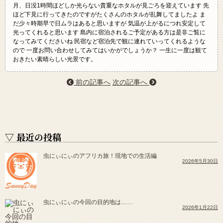
月、日没1時間ほどしか光らない貴重なホタルが見ごろを迎えています 先
ほど下見に行ってきたのですがたくさんのホタルが乱舞してましたよ ま
だ少々時期早で日ムラはあると思いますが 気温が上がるにつれ安定して
光ってくれると思います 島内に宿泊されるご予定がある方は是非ご覧に
なってみてくださいね 民宿など宿泊先で観に連れていってくれるような
ので 一度お問い合わせしてみてはいかがでしょうか？ 一生に一度は観て
おきたい素晴らしい光景です。
前の記事へ
次の記事へ
▽ 最近の投稿
虫にぃにぃのアフリカ旅！現地での生活編
2026年5月30日
虫にぃにぃの今回の目的地は……
2026年1月22日