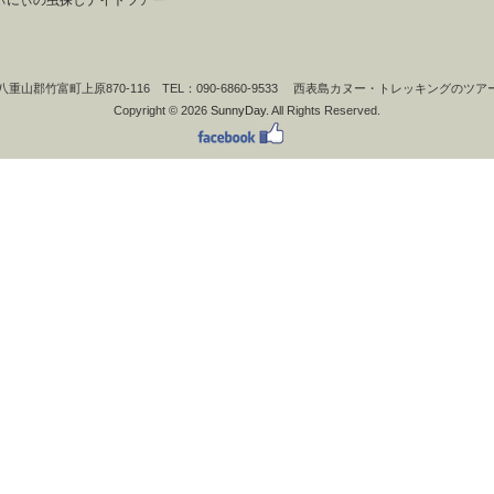
ぃにぃの虫探しナイトツアー
縄県八重山郡竹富町上原870-116 TEL：090-6860-9533 西表島カヌー・トレッキングの
Copyright © 2026
SunnyDay.
All Rights Reserved.