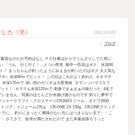
した（笑）
2012/03/05
：
ブログ
ば最高なのだが予約はなし ＰＣ仕事ばかりでうんざりしてた所に
い 「うん、行く行く！」とつい即答
船中一匹目はボク、水深80
ト！ まっちゃんが釣ったようにみえるが釣ったのはボク 大人気な
キ）水深80ｍでヒット！ この日はこれがよく釣れた
オオマチ
水深170ｍで 深い所のカツオは大変美味
タマン（ハマフエフ
がゲット！
カマスも水深120ｍで 刺身でまぁまぁの味だった
4名で
 すいません、写真のほとんどが水揚げ後のものです 釣りに夢中で
ジャークラフト・クロステージCRJ60/3 リール：ダイワ3500
グ：メジューム135ｇ CB-ONE Z4 130g、CB-ONEクイック
考までに。 釣りにまったく興味のない方にはつまらない文で・・こ
・・ さてさて、欲求が満たされたので また本業頑張ろうっと