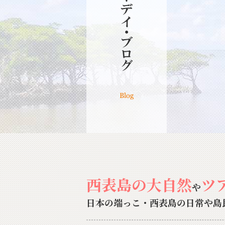
西表島の大自然
ツ
や
日本の端っこ・西表島の日常や島