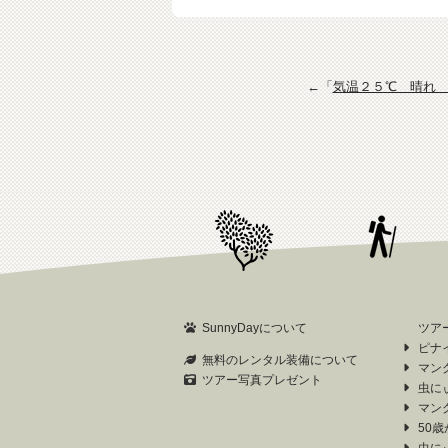
←「
気温２５℃ 晴れ
SunnyDayについて
ツア
ピナ
無料のレンタル装備について
マン
ツアー写真プレゼント
虫に
マン
50