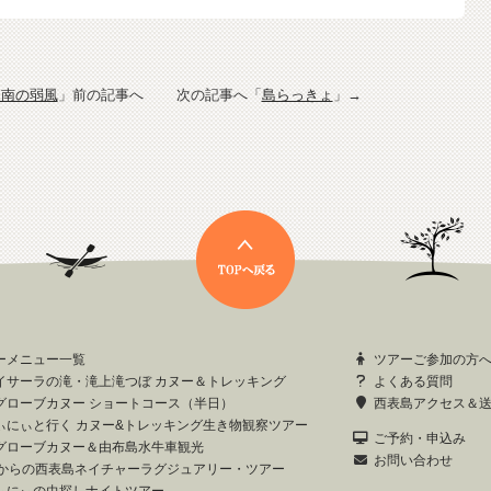
 南の弱風
」前の記事へ 次の記事へ「
島らっきょ
」→
ーメニュー一覧
ツアーご参加の方
イサーラの滝・滝上滝つぼ カヌー＆トレッキング
よくある質問
グローブカヌー ショートコース（半日）
西表島アクセス＆
ぃにぃと行く カヌー&トレッキング生き物観察ツアー
ご予約・申込み
グローブカヌー＆由布島水牛車観光
お問い合わせ
歳からの西表島ネイチャーラグジュアリー・ツアー