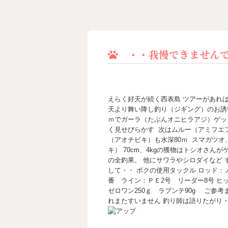
・・我慢できませんで
えらく好天が続く西表島 ツアーがあれ
天より舞い降し釣り（ジギング）のお誘
ｍでガーラ（たぶんオニヒラアジ）ゲッ
く見せびらかす
次はムルー（アミフエフ
（アオチビキ）も水深80ｍ
スマガツオ、
キ） 70cm、4kgの獲物はトシオさん
の全釣果。 他にサワラやシロダイなど
して・・ ボクの使用タックル ロッド：メ
番 ライン：ＰＥ2号 リーダー8号 ヒットジ
ゼロワン250ｇ ラプンテ90g ご参
れまたすいません 釣り師は語りたがり