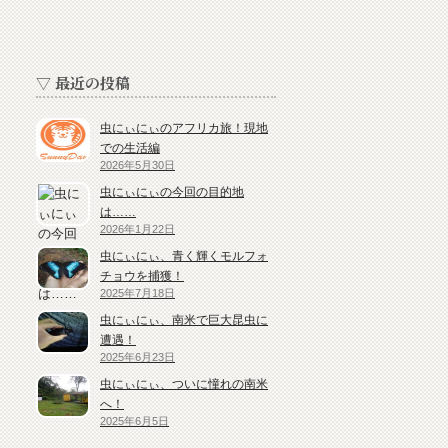
▽ 最近の投稿
虫にぃにぃのアフリカ旅！現地
での生活編
2026年5月30日
虫にぃにぃの今回の目的地
は……
2026年1月22日
虫にぃにぃ、青く輝くモルフォ
チョウを捕獲！
2025年7月18日
虫にぃにぃ、南米で巨大昆虫に
遭遇！
2025年6月23日
虫にぃにぃ、ついに憧れの南米
へ！
2025年6月5日