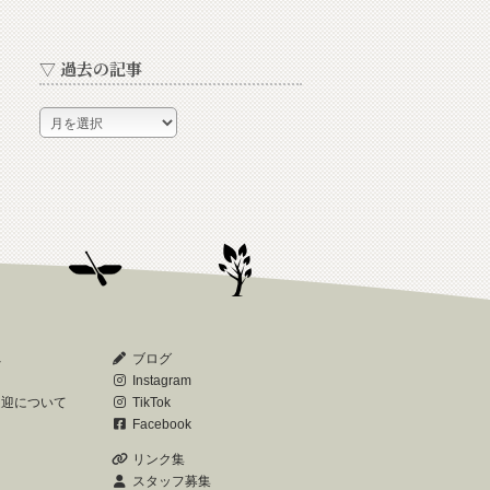
▽ 過去の記事
▽
過
去
の
記
事
へ
ブログ
Instagram
送迎について
TikTok
Facebook
リンク集
スタッフ募集