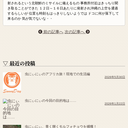
射されるという北朝鮮のミサイルに備えるもの 事務所付近はきっちり聞
き取ることができた １２日～１６日あたりに発射され沖縄の上空を通過
するらしいが 位置も時刻もはっきりしないようでは ドコに何が落下して
来るのか 気が気でないな・・
前の記事へ
次の記事へ
▽ 最近の投稿
虫にぃにぃのアフリカ旅！現地での生活編
2026年5月30日
虫にぃにぃの今回の目的地は……
2026年1月22日
虫にぃにぃ、青く輝くモルフォチョウを捕獲！