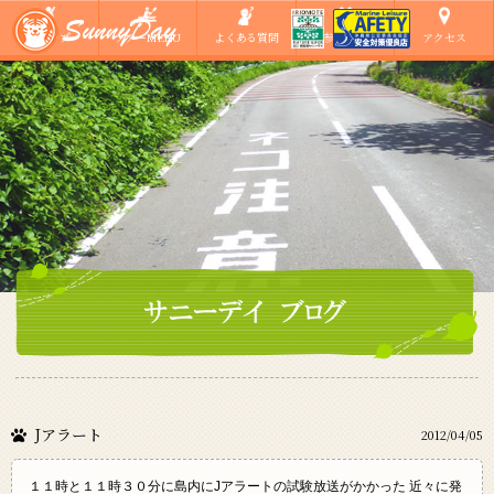
ショップ
ツアーMENU
よくある質問
ご参加の方へ
アクセス
Jアラート
2012/04/05
１１時と１１時３０分に島内にJアラートの試験放送がかかった 近々に発