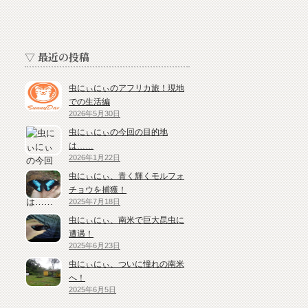
▽ 最近の投稿
虫にぃにぃのアフリカ旅！現地
での生活編
2026年5月30日
虫にぃにぃの今回の目的地
は……
2026年1月22日
虫にぃにぃ、青く輝くモルフォ
チョウを捕獲！
2025年7月18日
虫にぃにぃ、南米で巨大昆虫に
遭遇！
2025年6月23日
虫にぃにぃ、ついに憧れの南米
へ！
2025年6月5日