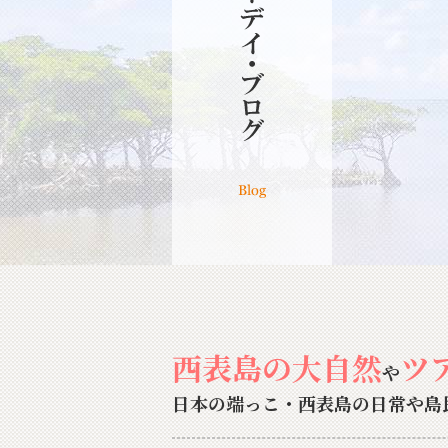
西表島の大自然
ツ
や
日本の端っこ・西表島の日常や島