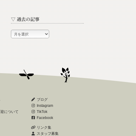
▽ 過去の記事
▽
過
去
の
記
事
へ
ブログ
Instagram
送迎について
TikTok
Facebook
リンク集
スタッフ募集