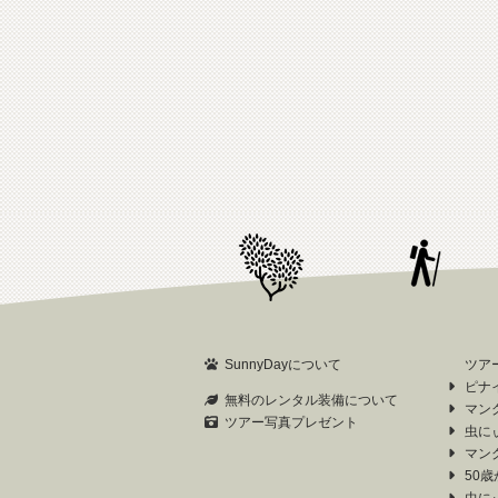
SunnyDayについて
ツア
ピナ
無料のレンタル装備について
マン
ツアー写真プレゼント
虫に
マン
50