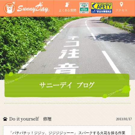
ショップ
ツアーMENU
よくある質問
ご参加の方へ
アクセス
Do it yourself 修理
2013/01/17
「バチバチッ！ジジッ、ジジジジッーー」 スパークする火花を操る作業