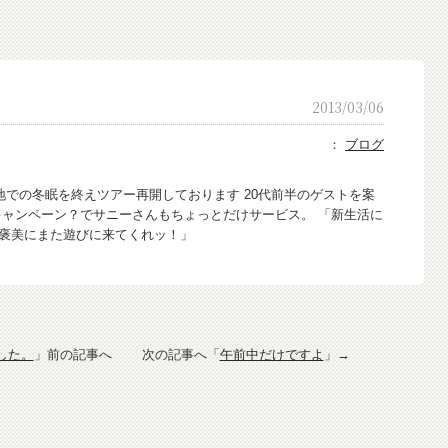
2013/03/06
：
ブログ
地での冬眠を終えツアー再開しております 20代前半のゲストを案
キャンペーン？でサニーさんもちょっとだけサービス。 「新生活に
褒美にまた遊びに来てくれッ！」
した。
」前の記事へ 次の記事へ「
午前中だけですよ
」→