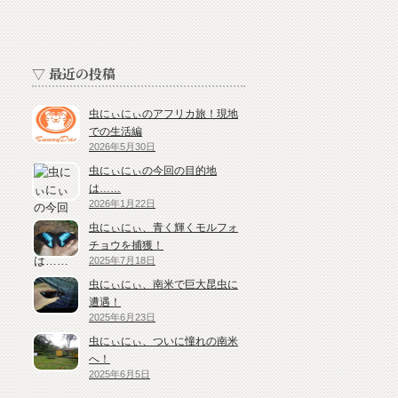
▽ 最近の投稿
虫にぃにぃのアフリカ旅！現地
での生活編
2026年5月30日
虫にぃにぃの今回の目的地
は……
2026年1月22日
虫にぃにぃ、青く輝くモルフォ
チョウを捕獲！
2025年7月18日
虫にぃにぃ、南米で巨大昆虫に
遭遇！
2025年6月23日
虫にぃにぃ、ついに憧れの南米
へ！
2025年6月5日