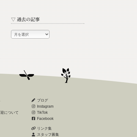
▽ 過去の記事
▽
過
去
の
記
事
へ
ブログ
Instagram
送迎について
TikTok
Facebook
リンク集
スタッフ募集