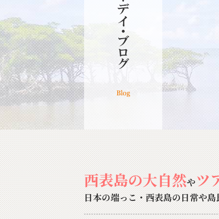
西表島の大自然
ツ
や
日本の端っこ・西表島の日常や島