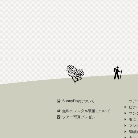
SunnyDayについて
ツア
ピナ
無料のレンタル装備について
マン
ツアー写真プレゼント
虫に
マン
50