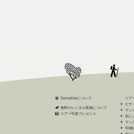
SunnyDayについて
ツア
ピナ
無料のレンタル装備について
マン
ツアー写真プレゼント
虫に
マン
50