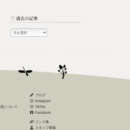
▽ 過去の記事
▽
過
去
の
記
事
へ
ブログ
Instagram
送迎について
TikTok
Facebook
リンク集
スタッフ募集