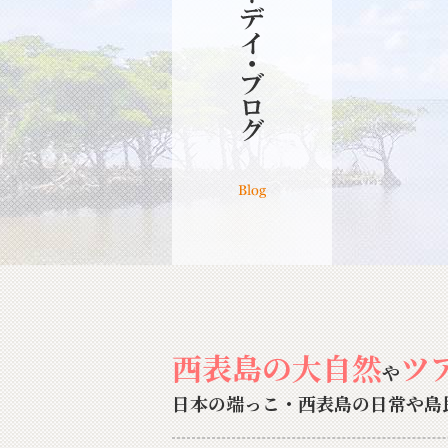
西表島の大自然
ツ
や
日本の端っこ・西表島の日常や島