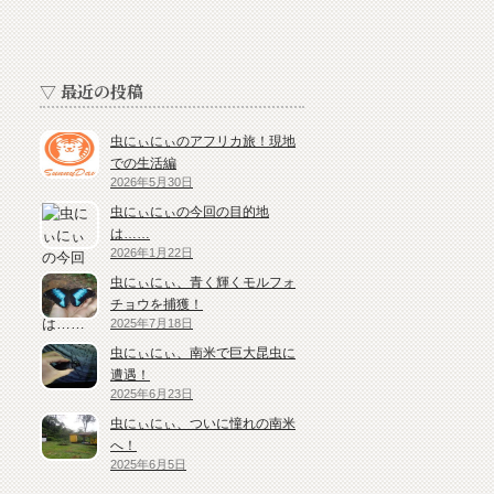
▽ 最近の投稿
虫にぃにぃのアフリカ旅！現地
での生活編
2026年5月30日
虫にぃにぃの今回の目的地
は……
2026年1月22日
虫にぃにぃ、青く輝くモルフォ
チョウを捕獲！
2025年7月18日
虫にぃにぃ、南米で巨大昆虫に
遭遇！
2025年6月23日
虫にぃにぃ、ついに憧れの南米
へ！
2025年6月5日