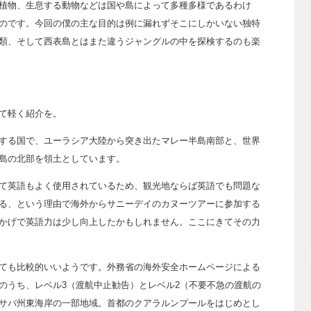
植物、生息する動物などは国や島によって多種多様であるわけ
のです。今回の僕の主な目的は例に漏れずそこにしかいない独特
類、そして西表島とはまた違うジャングルの中を探検するのも楽
て軽く紹介を。
する国で、ユーラシア大陸から突き出たマレー半島南部と、世界
島の北部を領土としています。
て英語もよく使用されているため、観光地ならば英語でも問題な
る、という理由で海外からサニーデイのカヌーツアーに参加する
かげで英語力は少し向上したかもしれません。ここにきてその力
ても比較的いいようです。外務省の海外安全ホームページによる
のうち、レベル3（渡航中止勧告）とレベル2（不要不急の渡航の
サバ州東海岸の一部地域。首都のクアラルンプールをはじめとし