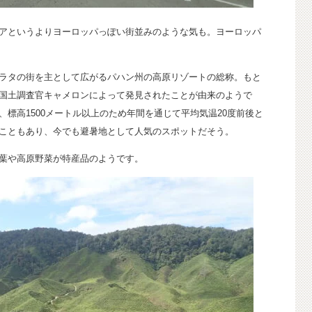
アというよりヨーロッパっぽい街並みのような気も。ヨーロッパ
ラタの街を主として広がるパハン州の高原リゾートの総称。もと
国土調査官キャメロンによって発見されたことが由来のようで
標高1500メートル以上のため年間を通じて平均気温20度前後と
こともあり、今でも避暑地として人気のスポットだそう。
葉や高原野菜が特産品のようです。