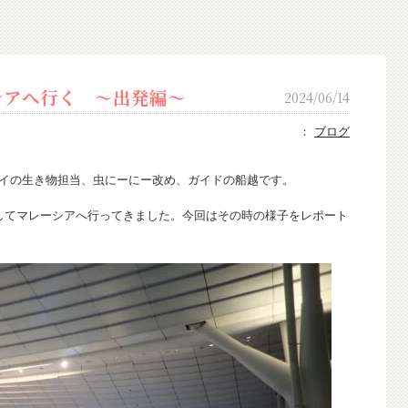
アへ行く 〜出発編〜
2024/06/14
：
ブログ
イの生き物担当、虫にーにー改め、ガイドの船越です。
してマレーシアへ行ってきました。今回はその時の様子をレポート