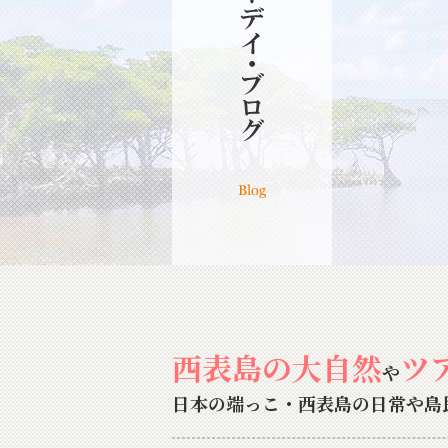
西表島の大自然
ツ
や
日本の端っこ・西表島の日常や島