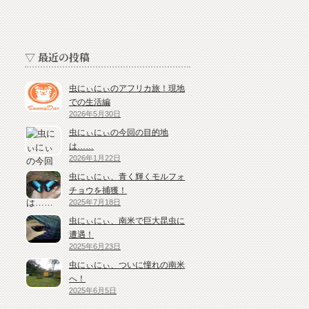
▽ 最近の投稿
虫にぃにぃのアフリカ旅！現地
での生活編
2026年5月30日
虫にぃにぃの今回の目的地
は……
2026年1月22日
虫にぃにぃ、青く輝くモルフォ
チョウを捕獲！
2025年7月18日
虫にぃにぃ、南米で巨大昆虫に
遭遇！
2025年6月23日
虫にぃにぃ、ついに憧れの南米
へ！
2025年6月5日