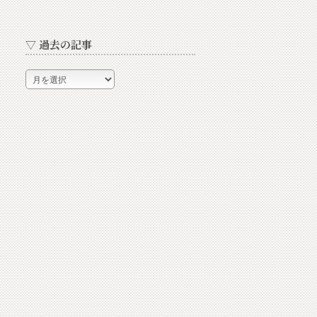
▽ 過去の記事
▽
過
去
の
記
事