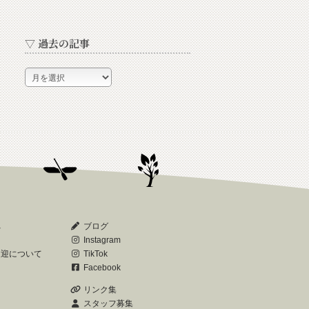
▽ 過去の記事
▽
過
去
の
記
事
へ
ブログ
Instagram
送迎について
TikTok
Facebook
リンク集
スタッフ募集