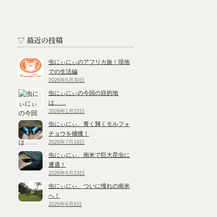
▽ 最近の投稿
虫にぃにぃのアフリカ旅！現地
での生活編
2026年5月30日
虫にぃにぃの今回の目的地
は……
2026年1月22日
虫にぃにぃ、青く輝くモルフォ
チョウを捕獲！
2025年7月18日
虫にぃにぃ、南米で巨大昆虫に
遭遇！
2025年6月23日
虫にぃにぃ、ついに憧れの南米
へ！
2025年6月5日