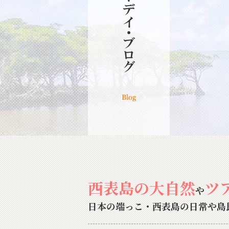
西表島の大自然
ツ
や
日本の端っこ・西表島の日常や島