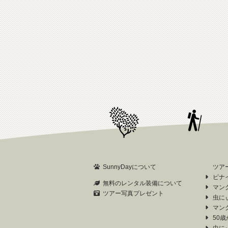
SunnyDayについて
ツア
ピナ
無料のレンタル装備について
マン
ツアー写真プレゼント
虫に
マン
50